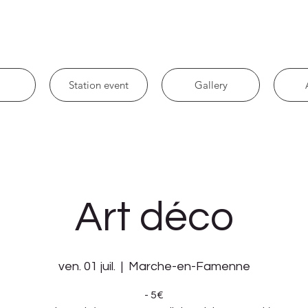
Station event
Gallery
Art déco
ven. 01 juil.
  |  
Marche-en-Famenne
- 5€