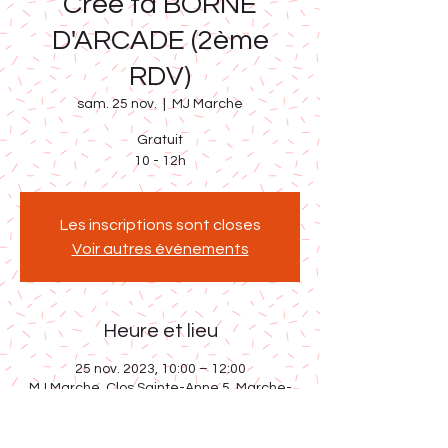
Crée ta BORNE
D'ARCADE (2ème
RDV)
sam. 25 nov.
  |  
MJ Marche
Gratuit
10 - 12h
Les inscriptions sont closes
Voir autres événements
Heure et lieu
25 nov. 2023, 10:00 – 12:00
MJ Marche, Clos Sainte-Anne 5, Marche-
en-Famenne