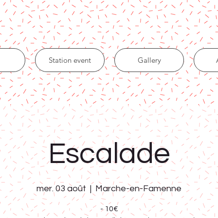
Station event
Gallery
Escalade
mer. 03 août
  |  
Marche-en-Famenne
- 10€