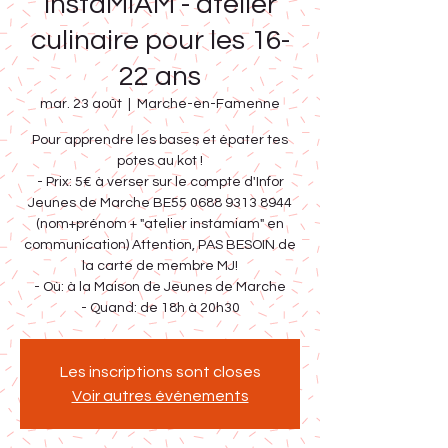
InstaMIAM - atelier
culinaire pour les 16-
22 ans
mar. 23 août
  |  
Marche-en-Famenne
Pour apprendre les bases et épater tes
potes au kot !
- Prix: 5€ à verser sur le compte d'Infor
Jeunes de Marche BE55 0688 9313 8944
(nom+prénom + "atelier instamiam" en
communication) Attention, PAS BESOIN de
la carte de membre MJ!
- Où: à la Maison de Jeunes de Marche
- Quand: de 18h à 20h30
Les inscriptions sont closes
Voir autres événements