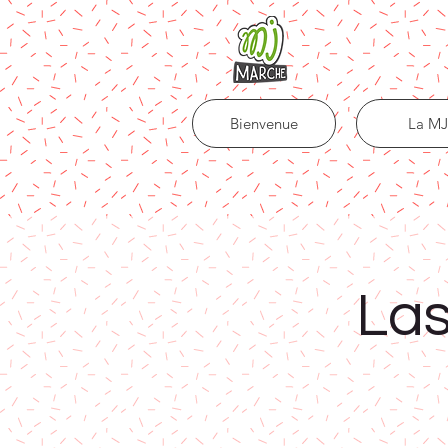
Bienvenue
La MJ
Las