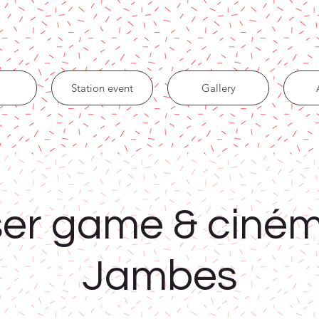
Station event
Gallery
er game & ciné
Jambes