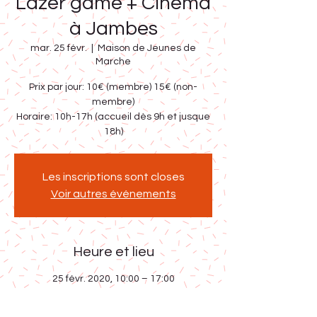
Lazer game + Cinéma
à Jambes
mar. 25 févr.
  |  
Maison de Jeunes de
Marche
Prix par jour: 10€ (membre) 15€ (non-
membre)
Horaire: 10h-17h (accueil dès 9h et jusque
18h)
Les inscriptions sont closes
Voir autres événements
Heure et lieu
25 févr. 2020, 10:00 – 17:00
Maison de Jeunes de Marche, Clos Sainte-
Anne 5, Marche-en-Famenne, Belgique