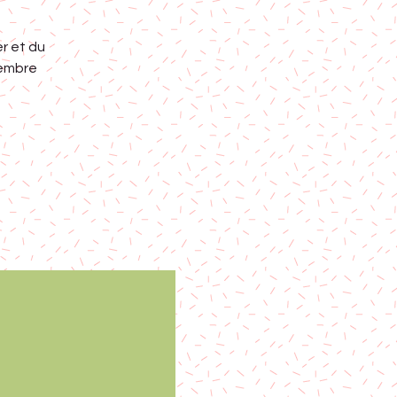
r et du
membre