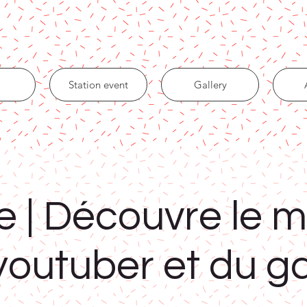
Station event
Gallery
e | Découvre le 
youtuber et du 