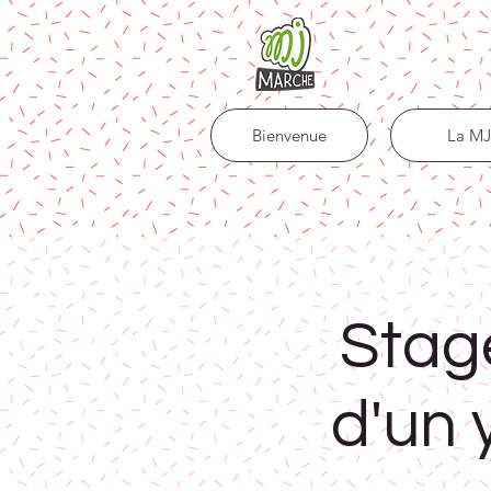
Bienvenue
La MJ
Stag
d'un 