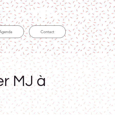
Agenda
Contact
er MJ à