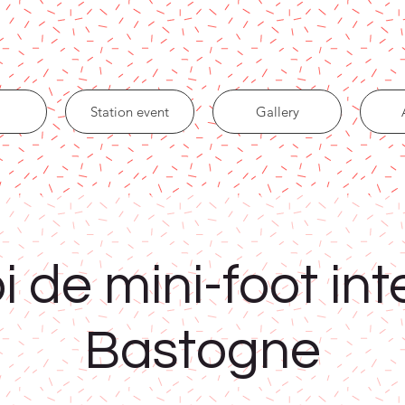
Station event
Gallery
i de mini-foot int
Bastogne