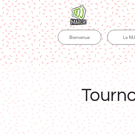
Bienvenue
La MJ
Tourno