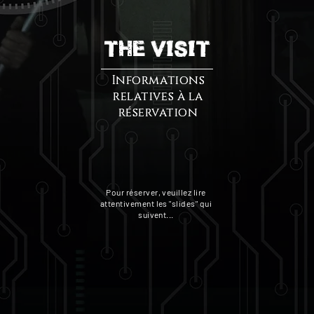
The VisiT
Informations
Informations
relatives à la
relatives à la
réservation
réservation
Pour réserver, veuillez lire
attentivement les "slides" qui
suivent...